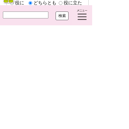
役に
どちらとも
役に立た
立った
いえない
なかった
プライバシーポリシー
リンクについて
ウェブアクセシビリティ
サイトについて
大治町役場
〒490-1192 愛知県海部郡大治町大字馬島
字大門西 1-1
TEL
052-444-2711
(代) FAX
052-443-4468
開庁時間 平日 午前8時30分～午後5時15分
閉庁日 土曜・日曜・祝休日・年末年始(12月
29日から1月3日まで)
法人番号 7000020234249