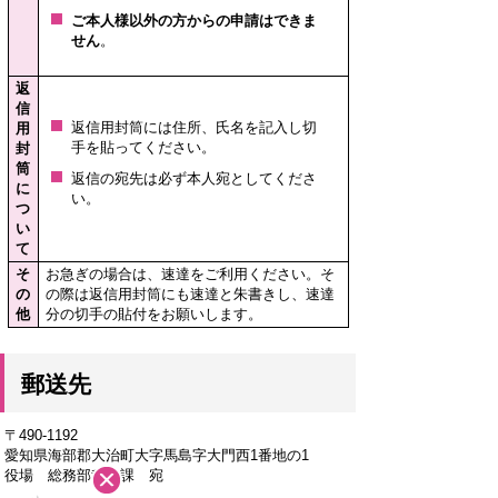
ご本人様以外の方からの申請はできま
せん
。
返
信
返信用封筒には住所、氏名を記入し切
用
手を貼ってください。
封
筒
返信の宛先は必ず本人宛としてくださ
に
い。
つ
い
て
そ
お急ぎの場合は、速達をご利用ください。そ
の
の際は返信用封筒にも速達と朱書きし、速達
他
分の切手の貼付をお願いします。
郵送先
〒490-1192
愛知県海部郡大治町大字馬島字大門西1番地の1
役場 総務部税務課 宛