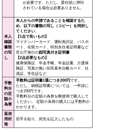
が必要です。ただし、委任状に押印
されている場合は必要ありません。
本人からの申請であることを確認するた
め、以下の書類の写し（コピー）を同封し
てください
。
本人
【1点で良いもの】
確認
マイナンバーカード、運転免許証、パスポ
書類
ート、在留カード、特別永住者証明書など
の写
官公庁発行の
顔写真付き証明書
し
【2点必要なもの】
健康保険証、年金手帳、年金証書、介護保
険証、写真の無い住民基本台帳カード、社
員証、学生証など
手数料は証明書1通につき200円
です。
手数
ただし、納税証明書については、一申請に
料分
つき200円です。
の定
手数料分の定額小為替を郵便局で購入して
額小
ください。 定額小為替の購入には手数料が
為替
かかります。
返信
用封
切手を貼り、宛先を記入したもの
筒