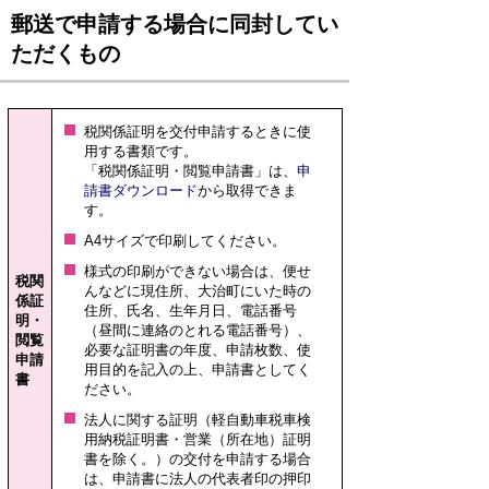
郵送で申請する場合に同封してい
ただくもの
税関係証明を交付申請するときに使
用する書類です。
「税関係証明・閲覧申請書」は、
申
請書ダウンロード
から取得できま
す。
A4サイズで印刷してください。
様式の印刷ができない場合は、便せ
税関
んなどに現住所、大治町にいた時の
係証
住所、氏名、生年月日、電話番号
明・
（昼間に連絡のとれる電話番号）、
閲覧
必要な証明書の年度、申請枚数、使
申請
用目的を記入の上、申請書としてく
書
ださい。
法人に関する証明（軽自動車税車検
用納税証明書・営業（所在地）証明
書を除く。）の交付を申請する場合
は、申請書に法人の代表者印の押印