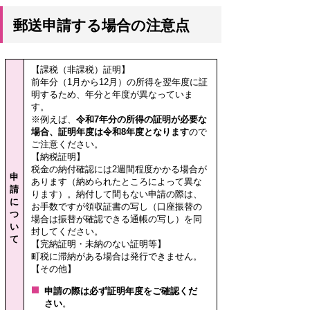
郵送申請する場合の注意点
【課税（非課税）証明】
前年分（1月から12月）の所得を翌年度に証
明するため、年分と年度が異なっていま
す。
※例えば、
令和7年分の所得の証明が必要な
場合、証明年度は令和8年度となります
ので
ご注意ください。
【納税証明】
税金の納付確認には2週間程度かかる場合が
申
あります（納められたところによって異な
請
ります）。納付して間もない申請の際は、
に
お手数ですが領収証書の写し（口座振替の
つ
場合は振替が確認できる通帳の写し）を同
い
封してください。
て
【完納証明・未納のない証明等】
町税に滞納がある場合は発行できません。
【その他】
申請の際は必ず証明年度をご確認くだ
さい
。