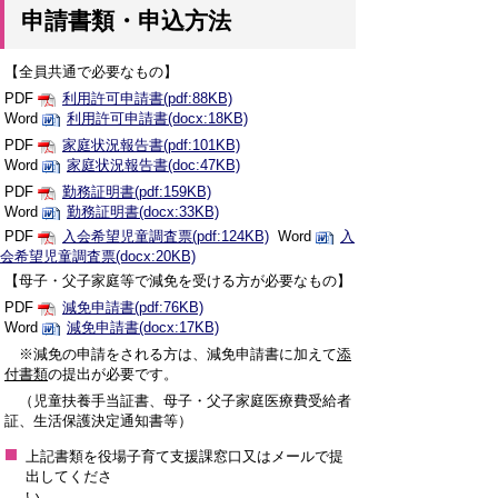
申請書類・申込方法
【全員共通で必要なもの】
PDF
利用許可申請書(pdf:88KB)
Word
利用許可申請書(docx:18KB)
PDF
家庭状況報告書(pdf:101KB)
Word
家庭状況報告書(doc:47KB)
PDF
勤務証明書(pdf:159KB)
Word
勤務証明書(docx:33KB)
PDF
入会希望児童調査票(pdf:124KB)
Word
入
会希望児童調査票(docx:20KB)
【母子・父子家庭等で減免を受ける方が必要なもの】
PDF
減免申請書(pdf:76KB)
Word
減免申請書(docx:17KB)
※減免の申請をされる方は、減免申請書に加えて
添
付書類
の提出が必要です。
（児童扶養手当証書、母子・父子家庭医療費受給者
証、生活保護決定通知書等）
上記書類を役場子育て支援課窓口又はメールで提
出してくださ
い。