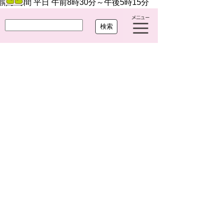
開庁時間 平日 午前8時30分～午後5時15分
閉庁日 土曜・日曜・祝休日・年末年始(12月
29日から1月3日まで)
法人番号 7000020234249
Copyright(c)2021 OHARU TOWN.All Right Reserved.