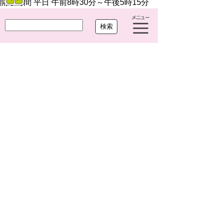
開庁時間 平日 午前8時30分～午後5時15分
閉庁日 土曜・日曜・祝休日・年末年始(12月
29日から1月3日まで)
法人番号 7000020234249
Copyright(c)2021 OHARU TOWN.All Right Reserved.