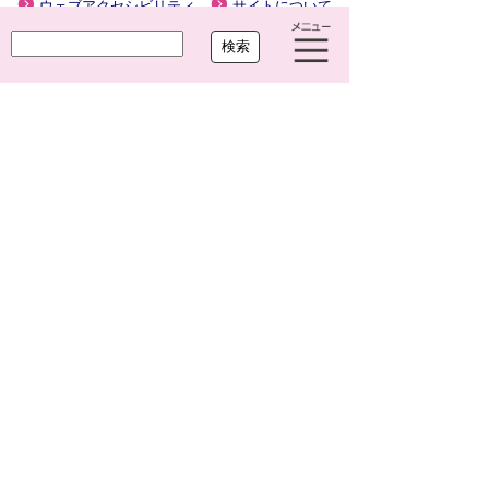
ウェブアクセシビリティ
サイトについて
大治町役場
〒490-1192 愛知県海部郡大治町大字馬島
字大門西 1-1
TEL
052-444-2711
(代) FAX
052-443-4468
開庁時間 平日 午前8時30分～午後5時15分
閉庁日 土曜・日曜・祝休日・年末年始(12月
29日から1月3日まで)
法人番号 7000020234249
Copyright(c)2021 OHARU TOWN.All Right Reserved.