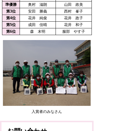
準優勝
奥村 滋朗
山田 政美
第3位
安田 勝義
西村 峯子
第4位
花井 純俊
花井 政子
第5位
成田 佳晴
花井 和子
第6位
森 末明
服部 やす子
入賞者のみなさん