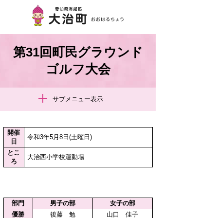
第31回町民グラウンド
ゴルフ大会
サブメニュー表示
開催
令和3年5月8日(土曜日)
日
とこ
大治西小学校運動場
ろ
部門
男子の部
女子の部
優勝
後藤 勉
山口 佳子