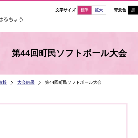
文字サイズ
標準
拡大
背景色
黒
第44回町民ソフトボール大会
情報
大会結果
第44回町民ソフトボール大会