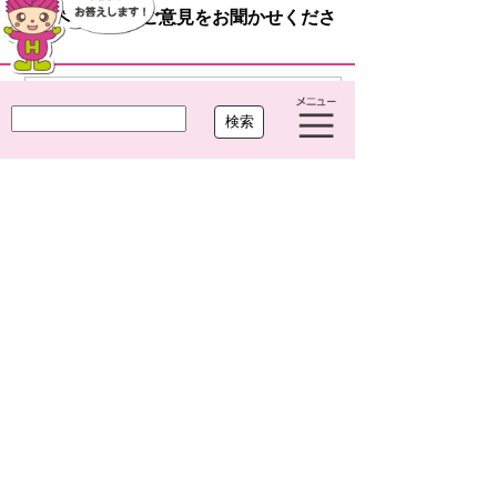
このページへのご意見をお聞かせくださ
い。
役に
どちらとも
役に立た
立った
いえない
なかった
プライバシーポリシー
リンクについて
ウェブアクセシビリティ
サイトについて
大治町役場
〒490-1192 愛知県海部郡大治町大字馬島
字大門西 1-1
TEL
052-444-2711
(代) FAX
052-443-4468
開庁時間 平日 午前8時30分～午後5時15分