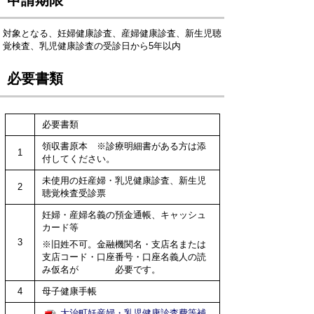
申請期限
対象となる、妊婦健康診査、産婦健康診査、新生児聴
覚検査、乳児健康診査の受診日から5年以内
必要書類
必要書類
領収書原本 ※診療明細書がある方は添
1
付してください。
未使用の妊産婦・乳児健康診査、新生児
2
聴覚検査受診票
妊婦・産婦名義の預金通帳、キャッシュ
カード等
3
※旧姓不可。
金融機関名・支店名または
支店コード・口座番号・口座名義人の読
み仮名が 必要です。
4
母子健康手帳
大治町妊産婦・乳児健康診査費等補