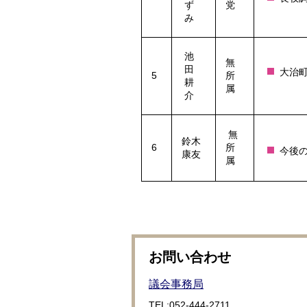
ず
党
み
池
無
田
大治
5
所
耕
属
介
無
鈴木
6
所
今後
康友
属
お問い合わせ
議会事務局
TEL:052-444-2711