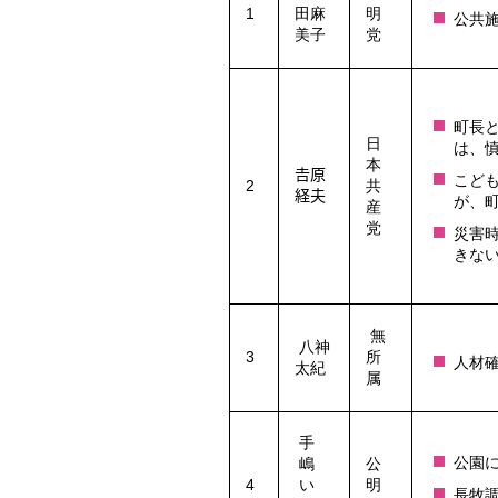
1
田麻
明
公共
美子
党
町長
日
は、
本
𠮷原
こど
2
共
経夫
が、
産
党
災害
きな
無
八神
3
所
人材
太紀
属
手
公園
嶋
公
4
い
明
長牧