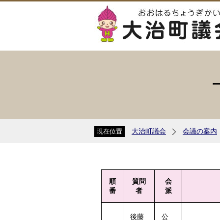
大治町議会
会議の案内
現在位置
順
質問
会
番
者
派
後藤
公