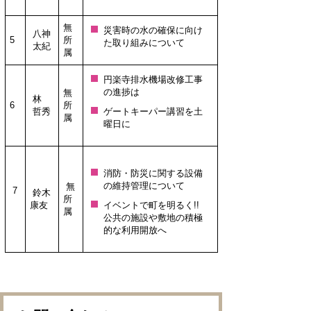
無
災害時の水の確保に向け
八神
5
所
た取り組みについて
太紀
属
円楽寺排水機場改修工事
の進捗は
無
林
6
所
哲秀
ゲートキーパー講習を土
属
曜日に
消防・防災に関する設備
の維持管理について
無
7
鈴木
所
康友
イベントで町を明るく!!
属
公共の施設や敷地の積極
的な利用開放へ