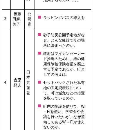
活用する考えを問う。
後藤
公
ラッピングバスの導入を
3
田麻
明
美子
党
砂子防災公園予定地がな
ぜ、どんな経緯で今の場
所に決まったのか。
政府はマイナンバーカー
ド推進のために、紙の健
康保険被保険者証を廃止
する予定であるが、町と
日
しての考えは。
本
𠮷原
4
共
セットバックされた私有
経夫
産
地の固定資産税につい
党
て、町は減免などの措置
を取っているのか。
町内の施設を借りて、Wi
－Fiを使い、学習会や会
議を行いたいが、なぜ整
備してあるWi－Fiが使え
ないのか。