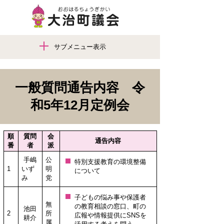
サブメニュー表示
一般質問通告内容 令
和5年12月定例会
順
質問
会
通告内容
番
者
派
手嶋
公
特別支援教育の環境整備
1
いず
明
について
み
党
子どもの悩み事や保護者
無
の教育相談の窓口、町の
池田
2
所
広報や情報提供にSNSを
耕介
属