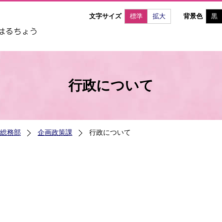
文字サイズ
標準
拡大
背景色
黒
行政について
総務部
企画政策課
行政について