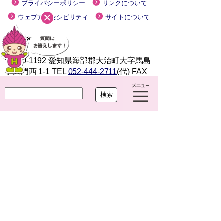
プライバシーポリシー
リンクについて
ウェブアクセシビリティ
サイトについて
大治町役場
〒490-1192 愛知県海部郡大治町大字馬島
字大門西 1-1
TEL
052-444-2711
(代) FAX
052-443-4468
開庁時間 平日 午前8時30分～午後5時15分
閉庁日 土曜・日曜・祝休日・年末年始(12月
29日から1月3日まで)
法人番号 7000020234249
Copyright(c)2021 OHARU TOWN.All Right Reserved.