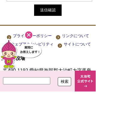
プライバシーポリシー
リンクについて
ウェブアクセシビリティ
サイトについて
大治町役場
〒490-1192 愛知県海部郡大治町大字馬島
字大門西 1-1
TEL
052-444-2711
(代) FAX
052-443-4468
開庁時間 平日 午前8時30分～午後5時15分
閉庁日 土曜・日曜・祝休日・年末年始(12月
29日から1月3日まで)
法人番号 7000020234249
Copyright(c)2021 OHARU TOWN.All Right Reserved.