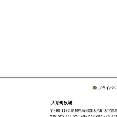
プライバシ
大治町役場
〒490-1192 愛知県海部郡大治町大字馬島
TEL
052-444-2711
(代) FAX 052-443-44