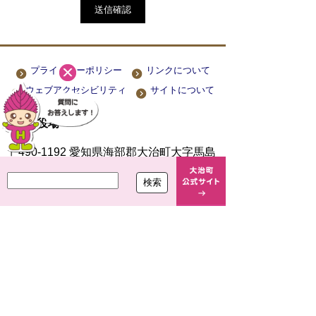
プライバシーポリシー
リンクについて
ウェブアクセシビリティ
サイトについて
大治町役場
〒490-1192 愛知県海部郡大治町大字馬島
字大門西 1-1
TEL
052-444-2711
(代) FAX
052-443-4468
開庁時間 平日 午前8時30分～午後5時15分
閉庁日 土曜・日曜・祝休日・年末年始(12月
29日から1月3日まで)
法人番号 7000020234249
Copyright(c)2021 OHARU TOWN.All Right Reserved.