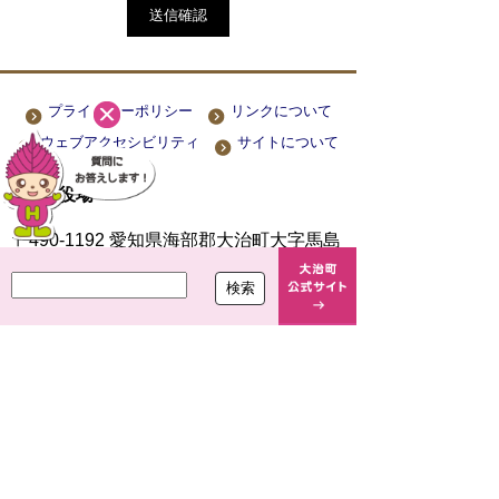
プライバシーポリシー
リンクについて
ウェブアクセシビリティ
サイトについて
大治町役場
〒490-1192 愛知県海部郡大治町大字馬島
字大門西 1-1
TEL
052-444-2711
(代) FAX
052-443-4468
開庁時間 平日 午前8時30分～午後5時15分
閉庁日 土曜・日曜・祝休日・年末年始(12月
29日から1月3日まで)
法人番号 7000020234249
Copyright(c)2021 OHARU TOWN.All Right Reserved.