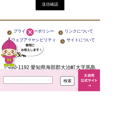
プライバシーポリシー
リンクについて
ウェブアクセシビリティ
サイトについて
大治町役場
〒490-1192 愛知県海部郡大治町大字馬島
字大門西 1-1
TEL
052-444-2711
(代) FAX
052-443-4468
開庁時間 平日 午前8時30分～午後5時15分
閉庁日 土曜・日曜・祝休日・年末年始(12月
29日から1月3日まで)
法人番号 7000020234249
Copyright(c)2021 OHARU TOWN.All Right Reserved.