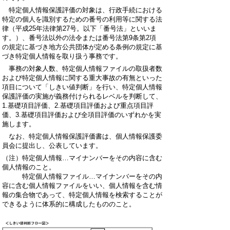
特定個人情報保護評価の対象は、行政手続における
特定の個人を識別するための番号の利用等に関する法
律（平成25年法律第27号。以下「番号法」といいま
す。）、番号法以外の法令または番号法第9条第2項
の規定に基づき地方公共団体が定める条例の規定に基
づき特定個人情報を取り扱う事務です。
事務の対象人数、特定個人情報ファイルの取扱者数
および特定個人情報に関する重大事故の有無といった
項目について「しきい値判断」を行い、特定個人情報
保護評価の実施が義務付けられるレベルを判断して、
1.基礎項目評価、2.基礎項目評価および重点項目評
価、3.基礎項目評価および全項目評価のいずれかを実
施します。
なお、特定個人情報保護評価書は、個人情報保護委
員会に提出し、公表しています。
（注）特定個人情報…マイナンバーをその内容に含む
個人情報のこと。
特定個人情報ファイル…マイナンバーをその内
容に含む個人情報ファイルをいい、個人情報を含む情
報の集合物であって、特定個人情報を検索することが
できるように体系的に構成したもののこと。