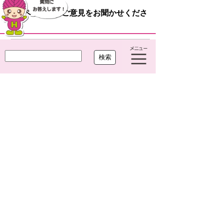
このページへのご意見をお聞かせくださ
い。
役に
どちらとも
役に立た
立った
いえない
なかった
プライバシーポリシー
リンクについて
ウェブアクセシビリティ
サイトについて
大治町役場
〒490-1192 愛知県海部郡大治町大字馬島
字大門西 1-1
TEL
052-444-2711
(代) FAX
052-443-4468