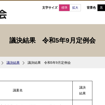
文字サイズ
標準
拡大
背景色
黒
議決結果 令和5年9月定例会
議決結果
議決結果 令和5年9月定例会
議決
議案名
結果