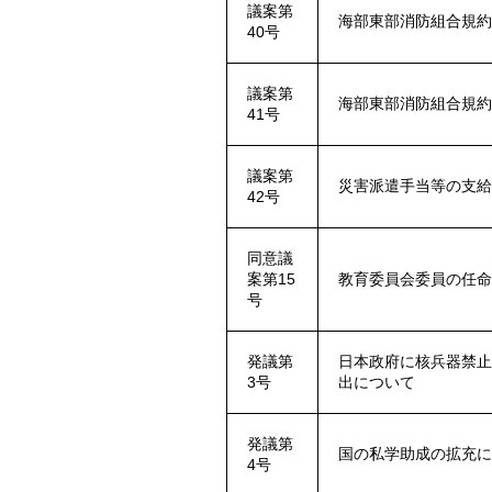
議案第
海部東部消防組合規
40号
議案第
海部東部消防組合規
41号
議案第
災害派遣手当等の支
42号
同意議
案第15
教育委員会委員の任
号
発議第
日本政府に核兵器禁
3号
出について
発議第
国の私学助成の拡充
4号