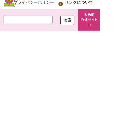
プライバシーポリシー
リンクについて
ウェブアクセシビリティ
サイトについて
大治町役場
〒490-1192 愛知県海部郡大治町大字馬島
字大門西 1-1
TEL
052-444-2711
(代) FAX
052-443-4468
開庁時間 平日 午前8時30分～午後5時15分
閉庁日 土曜・日曜・祝休日・年末年始(12月
29日から1月3日まで)
法人番号 7000020234249
Copyright(c)2021 OHARU TOWN.All Right Reserved.