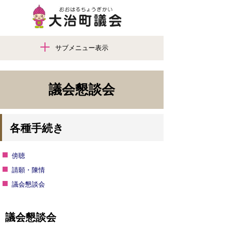
サブメニュー表示
議会懇談会
各種手続き
傍聴
請願・陳情
議会懇談会
議会懇談会