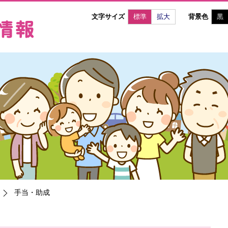
文字サイズ
標準
拡大
背景色
黒
手当・助成