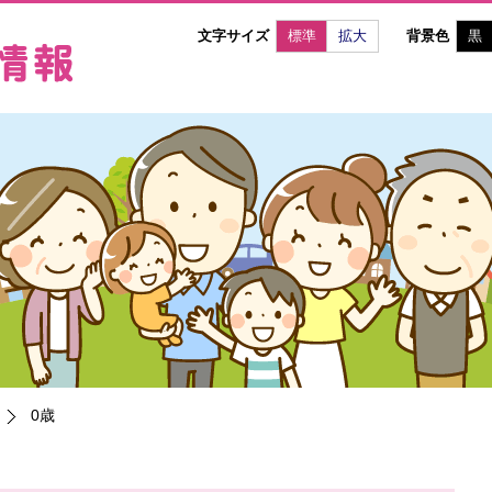
文字サイズ
標準
拡大
背景色
黒
0歳