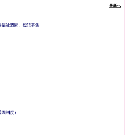
最新へ
童福祉週間」標語募集
通園制度）