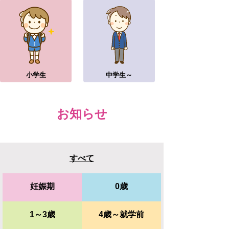
小学生
中学生～
お知らせ
すべて
妊娠期
0歳
1～3歳
4歳～就学前