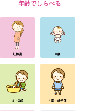
年齢でしらべる
妊娠期
0歳
１～3歳
4歳～就学前